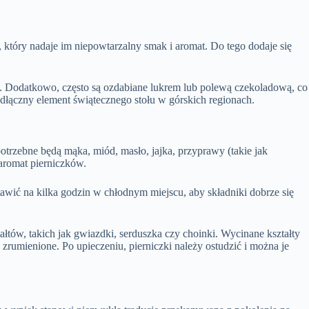
d, który nadaje im niepowtarzalny smak i aromat. Do tego dodaje się
ch. Dodatkowo, często są ozdabiane lukrem lub polewą czekoladową, co
odłączny element świątecznego stołu w górskich regionach.
trzebne będą mąka, miód, masło, jajka, przyprawy (takie jak
 aromat pierniczków.
tawić na kilka godzin w chłodnym miejscu, aby składniki dobrze się
tów, takich jak gwiazdki, serduszka czy choinki. Wycinane kształty
zrumienione. Po upieczeniu, pierniczki należy ostudzić i można je