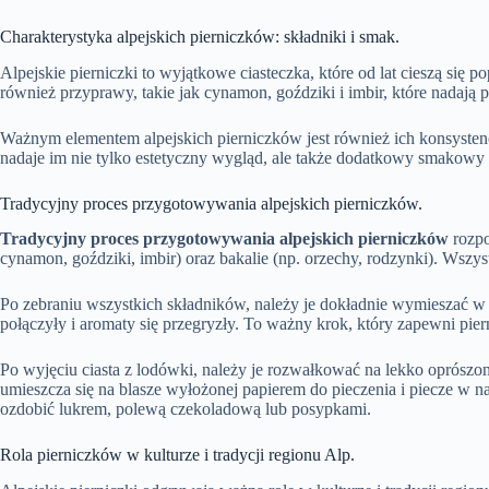
Charakterystyka alpejskich pierniczków: składniki i smak.
Alpejskie pierniczki to wyjątkowe ciasteczka, które od lat cieszą się 
również przyprawy, takie jak cynamon, goździki i imbir, które nadają 
Ważnym elementem alpejskich pierniczków jest również ich konsystenc
nadaje im nie tylko estetyczny wygląd, ale także dodatkowy smakowy a
Tradycyjny proces przygotowywania alpejskich pierniczków.
Tradycyjny proces przygotowywania alpejskich pierniczków
rozpo
cynamon, goździki, imbir) oraz bakalie (np. orzechy, rodzynki). Wszy
Po zebraniu wszystkich składników, należy je dokładnie wymieszać w du
połączyły i aromaty się przegryzły. To ważny krok, który zapewni pi
Po wyjęciu ciasta z lodówki, należy je rozwałkować na lekko oprószo
umieszcza się na blasze wyłożonej papierem do pieczenia i piecze w na
ozdobić lukrem, polewą czekoladową lub posypkami.
Rola pierniczków w kulturze i tradycji regionu Alp.