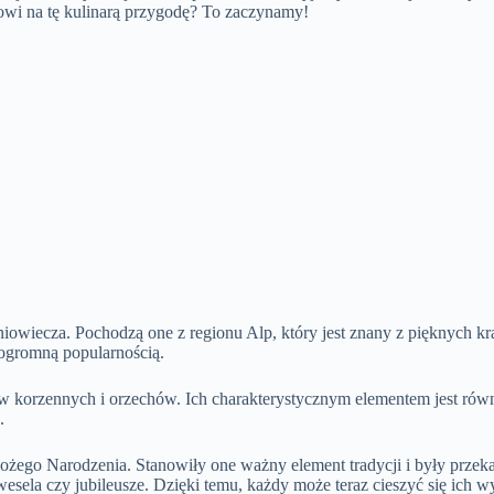
towi na tę kulinarą przygodę? To zaczynamy!
dniowiecza. Pochodzą one z regionu Alp, który jest znany z pięknych kr
ę ogromną popularnością.
 korzennych i orzechów. Ich charakterystycznym elementem jest równie
.
Bożego Narodzenia. Stanowiły one ważny element tradycji i były przek
wesela czy jubileusze. Dzięki temu, każdy może teraz cieszyć się ich