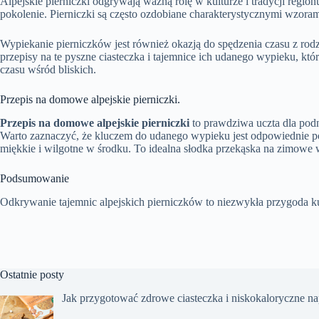
Alpejskie pierniczki odgrywają ważną rolę w kulturze i tradycji reg
pokolenie. Pierniczki są często ozdobiane charakterystycznymi wzorami,
Wypiekanie pierniczków jest również okazją do spędzenia czasu z rodzi
przepisy na te pyszne ciasteczka i tajemnice ich udanego wypieku, kt
czasu wśród bliskich.
Przepis na domowe alpejskie pierniczki.
Przepis na domowe alpejskie pierniczki
to prawdziwa uczta dla podn
Warto zaznaczyć, że kluczem do udanego wypieku jest odpowiednie poł
miękkie i wilgotne w środku. To idealna słodka przekąska na zimowe 
Podsumowanie
Odkrywanie tajemnic alpejskich pierniczków to niezwykła przygoda ku
Ostatnie posty
Jak przygotować zdrowe ciasteczka i niskokaloryczne n