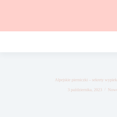
Przejdź
do
treści
Alpejskie pierniczki – sekrety wypie
3 października, 2023
Nowo