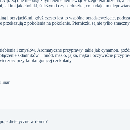
ionu Alp. Są one nieodłącznym elementem świąt Bożego Narodzenia, a i
 takimi jak choinki, śnieżynki czy serduszka, co nadaje im niepowtarza
ną i przyjaciółmi, gdyż często jest to wspólne przedsięwzięcie, podcz
óre przekazują z pokolenia na pokolenie. Pierniczki są nie tylko smac
iebienia i zmysłów. Aromatyczne przyprawy, takie jak cynamon, goździ
ączenie składników – miód, masło, jajka, mąka i oczywiście przyprawy
wieczory przy kubku gorącej czekolady.
linar
apoje dietetyczne w domu?