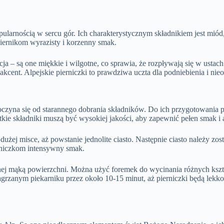
popularnością w sercu gór. Ich charakterystycznym składnikiem jest mió
piernikom wyrazisty i korzenny smak.
ja – są one miękkie i wilgotne, co sprawia, że rozpływają się w usta
kcent. Alpejskie pierniczki to prawdziwa uczta dla podniebienia i nie
czyna się od starannego dobrania składników. Do ich przygotowania po
stkie składniki muszą być wysokiej jakości, aby zapewnić pełen smak i
żej misce, aż powstanie jednolite ciasto. Następnie ciasto należy zos
erniczkom intensywny smak.
nej mąką powierzchni. Można użyć foremek do wycinania różnych kształ
grzanym piekarniku przez około 10-15 minut, aż pierniczki będą lekko 