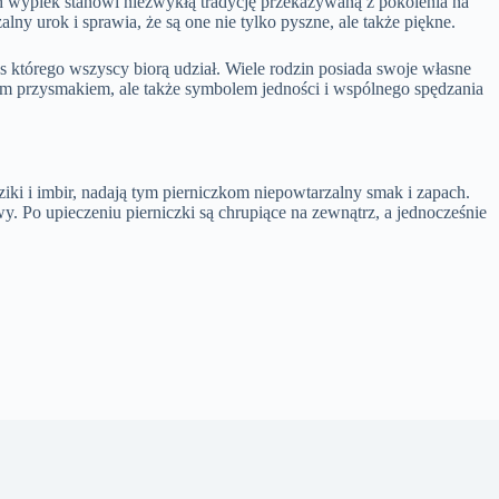
ch wypiek stanowi niezwykłą tradycję przekazywaną z pokolenia na
lny urok i sprawia, że są one nie tylko pyszne, ale także piękne.
as którego wszyscy biorą udział. Wiele rodzin posiada swoje własne
znym przysmakiem, ale także symbolem jedności i wspólnego spędzania
ki i imbir, nadają tym pierniczkom niepowtarzalny smak i zapach.
. Po upieczeniu pierniczki są chrupiące na zewnątrz, a jednocześnie