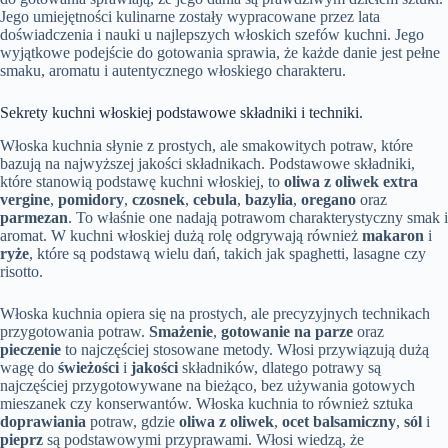
Jego umiejętności kulinarne zostały wypracowane przez lata
doświadczenia i nauki u najlepszych włoskich szefów kuchni. Jego
wyjątkowe podejście do gotowania sprawia, że każde danie jest pełne
smaku, aromatu i autentycznego włoskiego charakteru.
Sekrety kuchni włoskiej podstawowe składniki i techniki.
Włoska kuchnia słynie z prostych, ale smakowitych potraw, które
bazują na najwyższej jakości składnikach. Podstawowe składniki,
które stanowią podstawę kuchni włoskiej, to
oliwa z oliwek extra
vergine
,
pomidory
,
czosnek
,
cebula
,
bazylia
,
oregano
oraz
parmezan
. To właśnie one nadają potrawom charakterystyczny smak i
aromat. W kuchni włoskiej dużą rolę odgrywają również
makaron
i
ryże
, które są podstawą wielu dań, takich jak spaghetti, lasagne czy
risotto.
Włoska kuchnia opiera się na prostych, ale precyzyjnych technikach
przygotowania potraw.
Smażenie
,
gotowanie na parze
oraz
pieczenie
to najczęściej stosowane metody. Włosi przywiązują dużą
wagę do
świeżości
i
jakości
składników, dlatego potrawy są
najczęściej przygotowywane na bieżąco, bez używania gotowych
mieszanek czy konserwantów. Włoska kuchnia to również sztuka
doprawiania
potraw, gdzie
oliwa z oliwek
,
ocet balsamiczny
,
sól
i
pieprz
są podstawowymi przyprawami. Włosi wiedzą, że