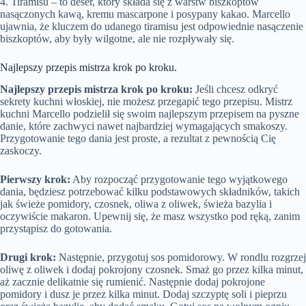
4. Tiramisu – to deser, który składa się z warstw biszkoptów
nasączonych kawą, kremu mascarpone i posypany kakao. Marcello
ujawnia, że kluczem do udanego tiramisu jest odpowiednie nasączenie
biszkoptów, aby były wilgotne, ale nie rozpływały się.
Najlepszy przepis mistrza krok po kroku.
Najlepszy przepis mistrza krok po kroku:
Jeśli chcesz odkryć
sekrety kuchni włoskiej, nie możesz przegapić tego przepisu. Mistrz
kuchni Marcello podzielił się swoim najlepszym przepisem na pyszne
danie, które zachwyci nawet najbardziej wymagających smakoszy.
Przygotowanie tego dania jest proste, a rezultat z pewnością Cię
zaskoczy.
Pierwszy krok:
Aby rozpocząć przygotowanie tego wyjątkowego
dania, będziesz potrzebować kilku podstawowych składników, takich
jak świeże pomidory, czosnek, oliwa z oliwek, świeża bazylia i
oczywiście makaron. Upewnij się, że masz wszystko pod ręką, zanim
przystąpisz do gotowania.
Drugi krok:
Następnie, przygotuj sos pomidorowy. W rondlu rozgrzej
oliwę z oliwek i dodaj pokrojony czosnek. Smaż go przez kilka minut,
aż zacznie delikatnie się rumienić. Następnie dodaj pokrojone
pomidory i dusz je przez kilka minut. Dodaj szczyptę soli i pieprzu