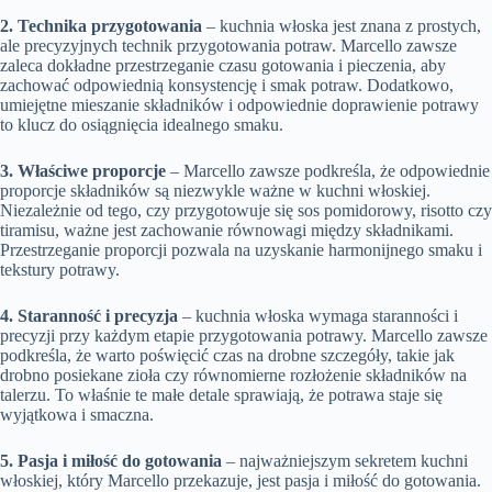
2. Technika przygotowania
– kuchnia włoska jest znana z prostych,
ale precyzyjnych technik przygotowania potraw. Marcello zawsze
zaleca dokładne przestrzeganie czasu gotowania i pieczenia, aby
zachować odpowiednią konsystencję i smak potraw. Dodatkowo,
umiejętne mieszanie składników i odpowiednie doprawienie potrawy
to klucz do osiągnięcia idealnego smaku.
3. Właściwe proporcje
– Marcello zawsze podkreśla, że odpowiednie
proporcje składników są niezwykle ważne w kuchni włoskiej.
Niezależnie od tego, czy przygotowuje się sos pomidorowy, risotto czy
tiramisu, ważne jest zachowanie równowagi między składnikami.
Przestrzeganie proporcji pozwala na uzyskanie harmonijnego smaku i
tekstury potrawy.
4. Staranność i precyzja
– kuchnia włoska wymaga staranności i
precyzji przy każdym etapie przygotowania potrawy. Marcello zawsze
podkreśla, że warto poświęcić czas na drobne szczegóły, takie jak
drobno posiekane zioła czy równomierne rozłożenie składników na
talerzu. To właśnie te małe detale sprawiają, że potrawa staje się
wyjątkowa i smaczna.
5. Pasja i miłość do gotowania
– najważniejszym sekretem kuchni
włoskiej, który Marcello przekazuje, jest pasja i miłość do gotowania.