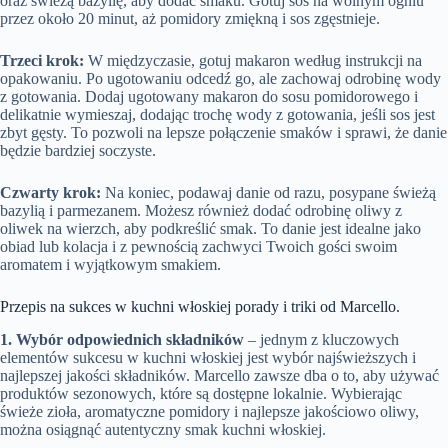
oraz świeżą bazylię, aby dodać smaku. Gotuj sos na wolnym ogniu
przez około 20 minut, aż pomidory zmiękną i sos zgęstnieje.
Trzeci krok:
W międzyczasie, gotuj makaron według instrukcji na
opakowaniu. Po ugotowaniu odcedź go, ale zachowaj odrobinę wody
z gotowania. Dodaj ugotowany makaron do sosu pomidorowego i
delikatnie wymieszaj, dodając trochę wody z gotowania, jeśli sos jest
zbyt gęsty. To pozwoli na lepsze połączenie smaków i sprawi, że danie
będzie bardziej soczyste.
Czwarty krok:
Na koniec, podawaj danie od razu, posypane świeżą
bazylią i parmezanem. Możesz również dodać odrobinę oliwy z
oliwek na wierzch, aby podkreślić smak. To danie jest idealne jako
obiad lub kolacja i z pewnością zachwyci Twoich gości swoim
aromatem i wyjątkowym smakiem.
Przepis na sukces w kuchni włoskiej porady i triki od Marcello.
1. Wybór odpowiednich składników
– jednym z kluczowych
elementów sukcesu w kuchni włoskiej jest wybór najświeższych i
najlepszej jakości składników. Marcello zawsze dba o to, aby używać
produktów sezonowych, które są dostępne lokalnie. Wybierając
świeże zioła, aromatyczne pomidory i najlepsze jakościowo oliwy,
można osiągnąć autentyczny smak kuchni włoskiej.