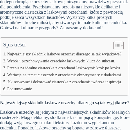
do tego chrupiące orzechy laskowe, otrzymamy prawdziwy przysmak
dla podniebienia. Przedstawiamy przepis na niezwykle delikatne i
aromatyczne ciasteczka z laskowymi orzechami, które z pewnością
podbije serca wszystkich łasuchów. Wystarczy kilka prostych
składników i trochę miłości, aby stworzyć te małe kulinarne cudeńka.
Gotowi na kulinarne przygody? Zapraszamy do kuchni!
Spis treści
Najważniejszy składnik laskowe orzechy: dlaczego są tak wyjątkowe?
Wybór i przechowywanie orzechów laskowych: klucz do sukcesu.
Przepis na idealne ciasteczka z orzechami laskowymi: krok po kroku.
Wariacje na temat ciasteczek z orzechami: eksperymenty z dodatkami.
Jak serwować i dekorować ciasteczka z orzechami: twórcza inspiracja.
Podsumowanie
Najważniejszy składnik laskowe orzechy: dlaczego są tak wyjątkowe?
Laskowe orzechy
są jednym z najważniejszych składników idealnych
ciasteczek. Mają delikatny, słodki smak i chrupiącą konsystencję, które
dodają wyjątkowego smaku i tekstury każdemu wypiekanemu
cudeńku. Ponadto, laskowe orzechy są bogate w zdrowe tłuszcze,