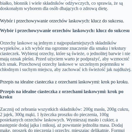
białko, błonnik i wiele składników odżywczych, co sprawia, że są
doskonałym wyborem dla osób dbających o zdrową dietę.
Wybór i przechowywanie orzechów laskowych: klucz do sukcesu.
Wybór i przechowywanie orzechów laskowych: klucz do sukcesu
Orzechy laskowe są jednym z najpopularniejszych składników
wypieków, a ich wybór ma ogromne znaczenie dla smaku i tekstury
ciasteczek. Wybieraj orzechy, które są świeże, o jednolitej barwie i nie
mają oznak pleśni. Przed użyciem warto je podprażyć, aby wzmocnić
ich smak. Przechowuj orzechy laskowe w szczelnym pojemniku w
chłodnym i suchym miejscu, aby zachować ich świeżość jak najdłużej.
Przepis na idealne ciasteczka z orzechami laskowymi: krok po kroku.
Przepis na idealne ciasteczka z orzechami laskowymi: krok po
kroku
Zacznij od zebrania wszystkich składników: 200g masła, 200g cukru,
2 jajek, 300g mąki, 1 łyżeczka proszku do pieczenia, 100g
posiekanych orzechów laskowych. Wymieszaj masło i cukier, a
następnie dodaj jajka i miksuj, aż powstanie jednolita masa. Dodaj
mąkę, proszek do pieczenia i orzechy, mieszając delikatnie. Formuj