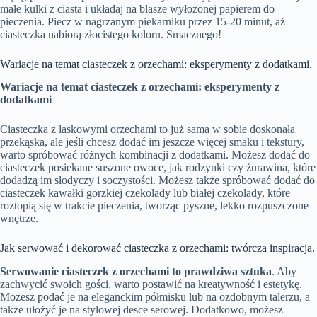
małe kulki z ciasta i układaj na blasze wyłożonej papierem do
pieczenia. Piecz w nagrzanym piekarniku przez 15-20 minut, aż
ciasteczka nabiorą złocistego koloru. Smacznego!
Wariacje na temat ciasteczek z orzechami: eksperymenty z dodatkami.
Wariacje na temat ciasteczek z orzechami: eksperymenty z
dodatkami
Ciasteczka z laskowymi orzechami to już sama w sobie doskonała
przekąska, ale jeśli chcesz dodać im jeszcze więcej smaku i tekstury,
warto spróbować różnych kombinacji z dodatkami. Możesz dodać do
ciasteczek posiekane suszone owoce, jak rodzynki czy żurawina, które
dodadzą im słodyczy i soczystości. Możesz także spróbować dodać do
ciasteczek kawałki gorzkiej czekolady lub białej czekolady, które
roztopią się w trakcie pieczenia, tworząc pyszne, lekko rozpuszczone
wnętrze.
Jak serwować i dekorować ciasteczka z orzechami: twórcza inspiracja.
Serwowanie ciasteczek z orzechami to prawdziwa sztuka
. Aby
zachwycić swoich gości, warto postawić na kreatywność i estetykę.
Możesz podać je na eleganckim półmisku lub na ozdobnym talerzu, a
także ułożyć je na stylowej desce serowej. Dodatkowo, możesz