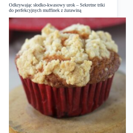
Odkrywając słodko-kwasowy urok – Sekretne triki
do perfekcyjnych muffinek z żurawiną