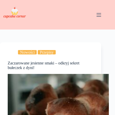
Przejdź
do
treści
Nowości
Przepisy
Zaczarowane jesienne smaki – odkryj sekret
bułeczek z dyni!