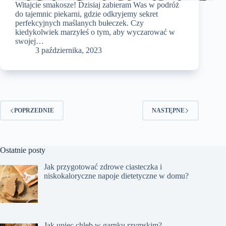
Witajcie smakosze! Dzisiaj zabieram Was w podróż
do tajemnic piekarni, gdzie odkryjemy sekret
perfekcyjnych maślanych bułeczek. Czy
kiedykolwiek marzyłeś o tym, aby wyczarować w
swojej…
3 października, 2023
POPRZEDNIE
NASTĘPNE
Ostatnie posty
Jak przygotować zdrowe ciasteczka i
niskokaloryczne napoje dietetyczne w domu?
Jak upiec chleb w garnku rzymskim?