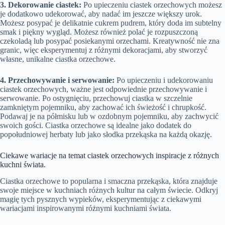
3. Dekorowanie ciastek:
Po upieczeniu ciastek orzechowych możesz
je dodatkowo udekorować, aby nadać im jeszcze większy urok.
Możesz posypać je delikatnie cukrem pudrem, który doda im subtelny
smak i piękny wygląd. Możesz również polać je rozpuszczoną
czekoladą lub posypać posiekanymi orzechami. Kreatywność nie zna
granic, więc eksperymentuj z różnymi dekoracjami, aby stworzyć
własne, unikalne ciastka orzechowe.
4. Przechowywanie i serwowanie:
Po upieczeniu i udekorowaniu
ciastek orzechowych, ważne jest odpowiednie przechowywanie i
serwowanie. Po ostygnięciu, przechowuj ciastka w szczelnie
zamkniętym pojemniku, aby zachować ich świeżość i chrupkość.
Podawaj je na półmisku lub w ozdobnym pojemniku, aby zachwycić
swoich gości. Ciastka orzechowe są idealne jako dodatek do
popołudniowej herbaty lub jako słodka przekąska na każdą okazję.
Ciekawe wariacje na temat ciastek orzechowych inspiracje z różnych
kuchni świata.
Ciastka orzechowe to popularna i smaczna przekąska, która znajduje
swoje miejsce w kuchniach różnych kultur na całym świecie. Odkryj
magię tych pysznych wypieków, eksperymentując z ciekawymi
wariacjami inspirowanymi różnymi kuchniami świata.