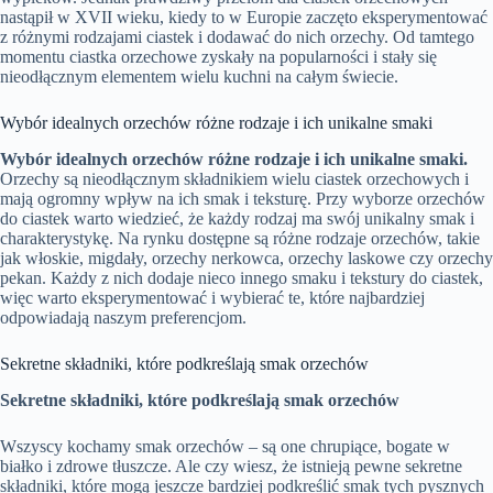
nastąpił w XVII wieku, kiedy to w Europie zaczęto eksperymentować
z różnymi rodzajami ciastek i dodawać do nich orzechy. Od tamtego
momentu ciastka orzechowe zyskały na popularności i stały się
nieodłącznym elementem wielu kuchni na całym świecie.
Wybór idealnych orzechów różne rodzaje i ich unikalne smaki
Wybór idealnych orzechów różne rodzaje i ich unikalne smaki.
Orzechy są nieodłącznym składnikiem wielu ciastek orzechowych i
mają ogromny wpływ na ich smak i teksturę. Przy wyborze orzechów
do ciastek warto wiedzieć, że każdy rodzaj ma swój unikalny smak i
charakterystykę. Na rynku dostępne są różne rodzaje orzechów, takie
jak włoskie, migdały, orzechy nerkowca, orzechy laskowe czy orzechy
pekan. Każdy z nich dodaje nieco innego smaku i tekstury do ciastek,
więc warto eksperymentować i wybierać te, które najbardziej
odpowiadają naszym preferencjom.
Sekretne składniki, które podkreślają smak orzechów
Sekretne składniki, które podkreślają smak orzechów
Wszyscy kochamy smak orzechów – są one chrupiące, bogate w
białko i zdrowe tłuszcze. Ale czy wiesz, że istnieją pewne sekretne
składniki, które mogą jeszcze bardziej podkreślić smak tych pysznych