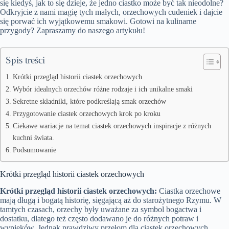
się kiedyś, jak to się dzieje, że jedno ciastko może być tak nieodolne?
Odkryjcie z nami magię tych małych, orzechowych cudeniek i dajcie
się porwać ich wyjątkowemu smakowi. Gotowi na kulinarne
przygody? Zapraszamy do naszego artykułu!
Spis treści
Krótki przegląd historii ciastek orzechowych
Wybór idealnych orzechów różne rodzaje i ich unikalne smaki
Sekretne składniki, które podkreślają smak orzechów
Przygotowanie ciastek orzechowych krok po kroku
Ciekawe wariacje na temat ciastek orzechowych inspiracje z różnych
kuchni świata.
Podsumowanie
Krótki przegląd historii ciastek orzechowych
Krótki przegląd historii ciastek orzechowych:
Ciastka orzechowe
mają długą i bogatą historię, sięgającą aż do starożytnego Rzymu. W
tamtych czasach, orzechy były uważane za symbol bogactwa i
dostatku, dlatego też często dodawano je do różnych potraw i
wypieków. Jednak prawdziwy przełom dla ciastek orzechowych