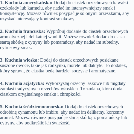
1. Kuchnia amerykańska:
Dodaj do ciastek orzechowych kawałki
czekolady lub karmelu, aby nadać im intensywniejszy smak i
konsystencję. Możesz również posypać je solonymi orzeszkami, aby
uzyskać interesujący kontrast smakowy.
2. Kuchnia francuska:
Wypróbuj dodanie do ciastek orzechowych
aromatycznej i delikatnej wanilii. Możesz również dodać do ciasta
startą skórkę z cytryny lub pomarańczy, aby nadać im subtelny,
cytrusowy smak.
3. Kuchnia włoska:
Dodaj do ciastek orzechowych posiekane
suszone owoce, takie jak rodzynki, morele lub daktyle. To dodatek,
który sprawi, że ciastka będą bardziej soczyste i aromatyczne.
4. Kuchnia azjatycka:
Wykorzystaj orzechy laskowe lub migdały
zamiast tradycyjnych orzechów włoskich. To zmiana, która doda
ciastkom oryginalnego smaku i chrupkości.
5. Kuchnia śródziemnomorska:
Dodaj do ciastek orzechowych
odrobinę cynamonu lub imbiru, aby nadać im delikatny, korzenny
aromat. Możesz również posypać je startą skórką z pomarańczy lub
cytryny, aby podkreślić ich świeżość.