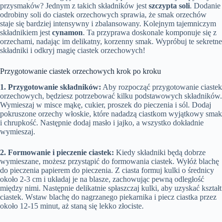
przysmaków? Jednym z takich składników jest
szczypta soli
. Dodanie
odrobiny soli do ciastek orzechowych sprawia, że smak orzechów
staje się bardziej intensywny i zbalansowany. Kolejnym tajemniczym
składnikiem jest
cynamon
. Ta przyprawa doskonale komponuje się z
orzechami, nadając im delikatny, korzenny smak. Wypróbuj te sekretne
składniki i odkryj magię ciastek orzechowych!
Przygotowanie ciastek orzechowych krok po kroku
1. Przygotowanie składników:
Aby rozpocząć przygotowanie ciastek
orzechowych, będziesz potrzebować kilku podstawowych składników.
Wymieszaj w misce mąkę, cukier, proszek do pieczenia i sól. Dodaj
pokruszone orzechy włoskie, które nadadzą ciastkom wyjątkowy smak
i chrupkość. Następnie dodaj masło i jajko, a wszystko dokładnie
wymieszaj.
2. Formowanie i pieczenie ciastek:
Kiedy składniki będą dobrze
wymieszane, możesz przystąpić do formowania ciastek. Wyłóż blachę
do pieczenia papierem do pieczenia. Z ciasta formuj kulki o średnicy
około 2-3 cm i układaj je na blasze, zachowując pewną odległość
między nimi. Następnie delikatnie spłaszczaj kulki, aby uzyskać kształt
ciastek. Wstaw blachę do nagrzanego piekarnika i piecz ciastka przez
około 12-15 minut, aż staną się lekko złociste.